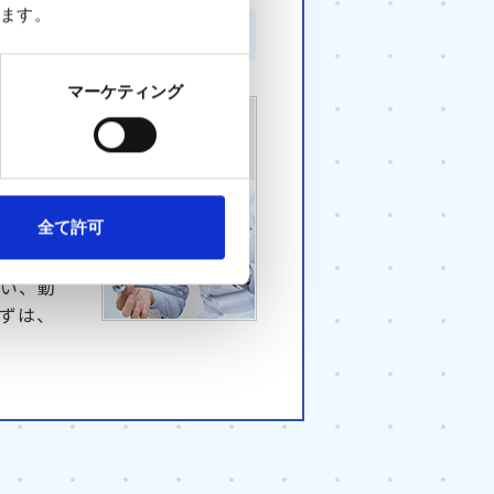
ます。
マーケティング
や機会を
手するこ
ん一人ひ
全て許可
け、分
、痛み
たい、動
ずは、