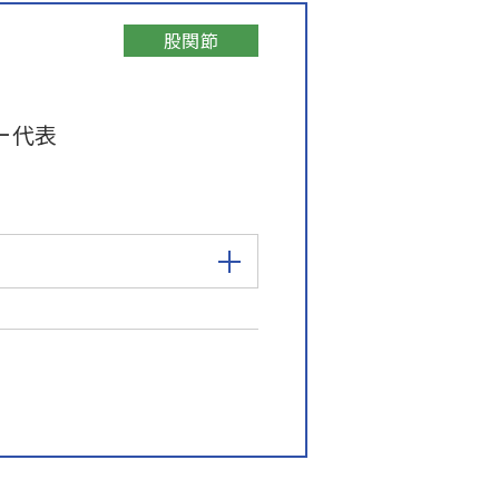
股関節
ー代表