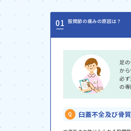
股関節の痛みの原因は？
足の
から
必ず
の専
臼蓋不全及び骨