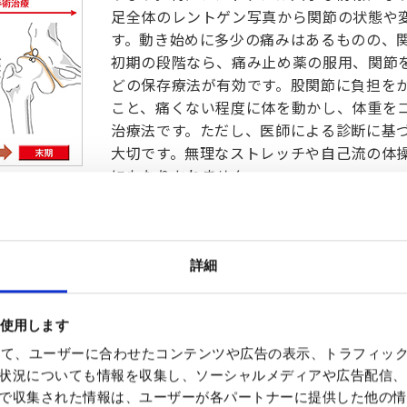
足全体のレントゲン写真から関節の状態や
す。動き始めに多少の痛みはあるものの、
初期の段階なら、痛み止め薬の服用、関節
どの保存療法が有効です。股関節に負担を
こと、痛くない程度に体を動かし、体重を
治療法です。ただし、医師による診断に基
大切です。無理なストレッチや自己流の体
にもなりかねません。
股関節の変形が始まってくると、リハビリ
痛みのために、友人との旅行や買い物にも
んだん遠のき、外出をしない引きこもり状
詳細
す。進行期から末期の方には、手術療法を
と、関節の変形は止まりません。悪くなる
を使用します
ん。痛みが強く、歩くのも困難になってし
ントゲン
前に、人工股関節置換術をしてはいかがで
を使って、ユーザーに合わせたコンテンツや広告の表示、トラフィッ
す。
状況についても情報を収集し、ソーシャルメディアや広告配信、
で収集された情報は、ユーザーが各パートナーに提供した他の情