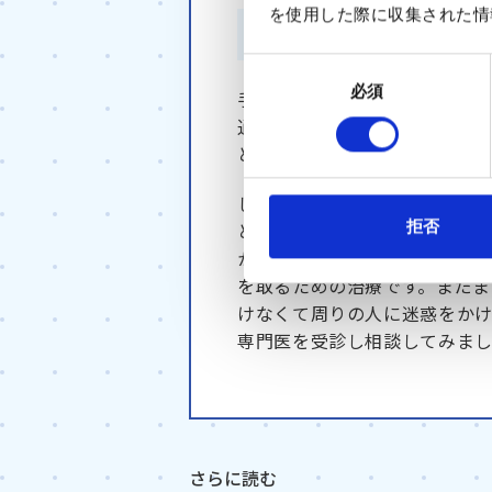
を使用した際に収集された情
手術のタイミン
同
必須
意
手術をすることは、やはり怖
の
通じ、股関節痛や人工股関節
選
とが可能になっています。
択
しかしながら、専門医の診断
拒否
とりが不安に感じられている
かりやすく説明することが大
を取るための治療です。まだ
けなくて周りの人に迷惑をか
専門医を受診し相談してみま