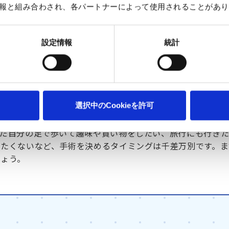
報と組み合わされ、各パートナーによって使用されることがあり
グは人それぞれ
設定情報
統計
いことだと思います。最近はインターネットなど様々な手段
置換術に関する情報、その手術を受けた人の体験談などを入
なしには自分の状態は決してわかりません。そのため患者さ
選択中のCookieを許可
ことや、疑問に思っていることについて、しっかりと時間をか
事だと考えています。とはいえ手術は、ご自身の意思で受ける
まだ自分の足で歩いて趣味や買い物をしたい、旅行にも行き
けたくないなど、手術を決めるタイミングは千差万別です。ま
しょう。