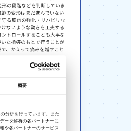
変形の段階などを判断していま
関節の変形はまだ進んでいない
を守る筋肉の強化・リハビリな
かけないような動きを工夫する
コントロールすることも大事な
づいた指導のもとで行うことが
操で、かえって痛みを増すこと
だけでは治まらなくなります。
行きづらく、趣味のゴルフもだ
態になっている人も見られま
概要
勧めています。この段階になる
いっぽうで決して改善しませ
まうかもしれません。そうなる
すかと提案することもありま
クの分析を行っています。また
データ解析の各パートナーに
報や各パートナーのサービス