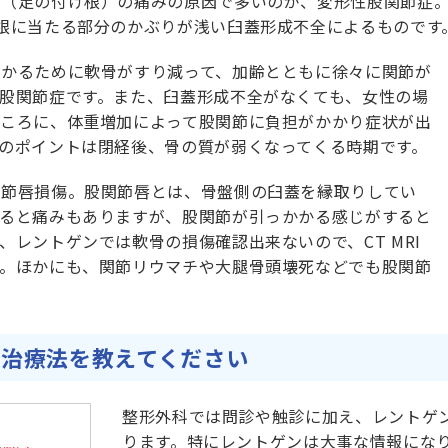
（足の付け根）の痛みの原因で多いのが、変形性股関節症。
根に当たる部分のかぶりが浅い臼蓋形成不全によるものです
かかるために軟骨がすり減って、加齢とともに徐々に関節が
股関節症です。また、臼蓋形成不全がなくても、女性の場
ところに、体重増加によって股関節に負担がかかり症状が出
のポイントは閉経後、骨の質が弱くなってくる時期です。
関節唇損傷。股関節唇とは、骨盤側の臼蓋を縁取りしてい
けると痛みもありますが、股関節が引っかかる感じがすると
、レントゲンでは軟骨の損傷確認出来ないので、CT MRI
す。ほかにも、関節リウマチや大腿骨頭壊死などでも股関節
の治療法を教えてください
整形外科では問診や触診に加え、レントゲ
ります。特にレントゲンは大事な情報にな