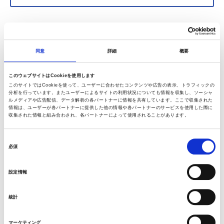
同意
詳細
概要
人工関節とは
このウェブサイトはCookieを使用します
このサイトではCookieを使って、ユーザーに合わせたコンテンツや広告の表示、トラフィックの
人工ひざ関節について
分析を行っています。またユーザーによるサイトの利用状況についても情報を収集し、ソーシャ
ルメディアや広告配信、データ解析の各パートナーに情報を共有しています。ここで収集された
情報は、ユーザーが各パートナーに提供した他の情報や各パートナーのサービスを使用した際に
収集された情報と組み合わされ、各パートナーによって使用されることがあります。
人工股関節について
同
人工ひじ関節について
必須
意
の
設定情報
人工肩関節について
選
択
人工肩関節全置換術とは
統計
入院から退院まで
マーケティング