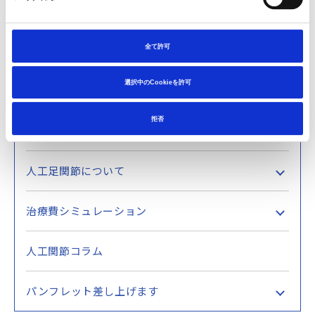
手術から退院まで
リハビリテーション基礎知識
全て許可
合併症について
退院後の注意点
選択中のCookieを許可
質問・回答コーナー
拒否
セルフチェック
人工足関節について
治療費シミュレーション
人工関節コラム
パンフレット差し上げます