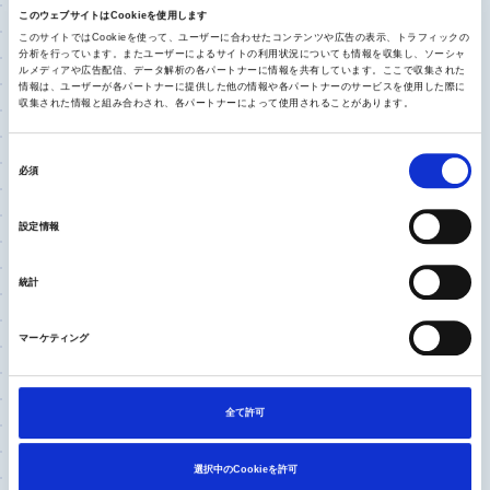
ませんね」と言われていたのが、今では50代、4
このウェブサイトはCookieを使用します
0代の方にも手術が行われるようになっていま
このサイトではCookieを使って、ユーザーに合わせたコンテンツや広告の表示、トラフィックの
す。また手術の方法は、股関節に進入する方向
分析を行っています。またユーザーによるサイトの利用状況についても情報を収集し、ソーシャ
ルメディアや広告配信、データ解析の各パートナーに情報を共有しています。ここで収集された
が前方か後方かによって大きく2つに分かれま
情報は、ユーザーが各パートナーに提供した他の情報や各パートナーのサービスを使用した際に
す。このうち前方からの進入は後方からに比べ
収集された情報と組み合わされ、各パートナーによって使用されることがあります。
ると技術的には難しいものの、筋肉や腱を切る
同
ことなく股関節に進入できるので、術後の回復
必須
意
が早い上に、術後の脱臼リスクが低く、禁止動
の
作が少なくなるメリットがあります。後方進入
設定情報
選
法は、従来から行われてきた手術方法で、この
択
手術が適したケースもあります。手術後早期は、
統計
脱臼予防のため生活指導が必要になりますが、
左右の足の長さが極端に違ってしまった場合や
マーケティング
変形が高度に進んでいる場合などには、後方か
らの手術にメリットがあることもあります。状
態にあわせて進入方法を選択することが適切で
全て許可
あると考えています。
選択中のCookieを許可