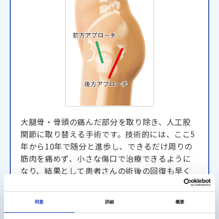
大腿骨・骨頭の痛んだ部分を取り除き、人工股
関節に取り替える手術です。技術的には、ここ5
年から10年で随分と進歩し、できるだけ周りの
筋肉を痛めず、小さな傷口で治療できるように
なり、結果として患者さんの術後の回復も早く
なっています。人工股関節自体の性能が上がっ
て、より長持ちするようになり、少し前まで
同意
詳細
概要
は、「65歳を過ぎないとこの手術はお勧めでき