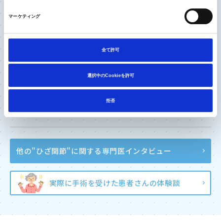
加齢にともない進行する変形性膝関節症
マーケティング
関節全体の変形に対応する全置換術、より負担の
少ない部分置換術
全て許可
治療の選択肢を広げるために早めに専門医に相談
を
選択中のCookieを許可
記事一覧へ
拒否
他の"ひざ関節"に関する
専門医インタビュー
実際に手術を受けた患者さんの体験談