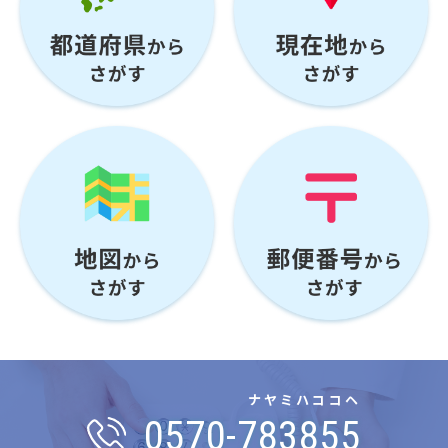
ナヤミハココヘ
0570-783855