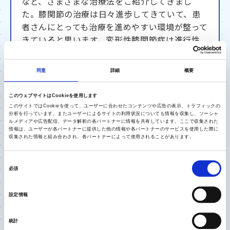
など、さまざまな治療法をご紹介してきまし
た。膝関節の治療は日々進歩してきていて、患
者さんにとっても治療を進めやすい環境が整って
きていると思います。変形性膝関節症は進行性
の疾患です。痛みをがまんして治療を先延ばし
にしがちですが、早い段階で受診を行うこと
同意
詳細
概要
で、部分置換術を含め治療の選択肢が広がって
いきます。痛みにお悩みの方は、まずはご自身
このウェブサイトはCookieを使用します
の膝の状態を知ることから始めましょう。
このサイトではCookieを使って、ユーザーに合わせたコンテンツや広告の表示、トラフィックの
分析を行っています。またユーザーによるサイトの利用状況についても情報を収集し、ソーシャ
ルメディアや広告配信、データ解析の各パートナーに情報を共有しています。ここで収集された
情報は、ユーザーが各パートナーに提供した他の情報や各パートナーのサービスを使用した際に
収集された情報と組み合わされ、各パートナーによって使用されることがあります。
同
必須
意
の
01
加齢にともない進行する変形性膝関節症
設定情報
選
択
統計
この記事の目次