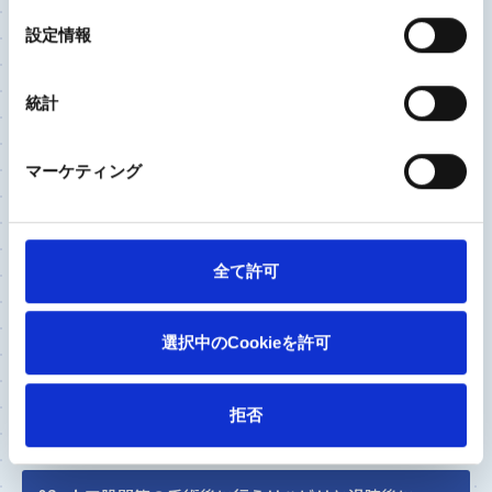
はできるだけ短時間で終えるなど、さまざまな
選
対策をとり感染症を予防しています。
設定情報
択
小泉：
人工股関節そのものの耐用年数は以前よ
統計
り延びており、近年では約20年あるといわれて
います。そのため、以前よりも若い方でも手術
を希望されることがあります。人工股関節の手
マーケティング
術は、若い方やお年を召した方でも受けられる
手術です。しかし、大切なのは年齢ではなく、
痛みをずっと我慢した生活を送っていくのか、
全て許可
それとも適切な治療を受けて日常生活を改善さ
せていくのかではないかと思います。
選択中のCookieを許可
拒否