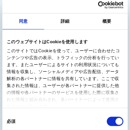
患者さんの変形度合いなどをしっかり確認して
適切な方法を選択していきます。手術方法その
ものも近年では進化しており、皮膚を切る大き
同意
詳細
概要
さが小さくなったり、出血量が減ったり手術時
間が短くなったりしています。また、筋間アプ
ローチと呼ばれる、筋肉を切らずに筋肉と筋肉
このウェブサイトはCookieを使用します
の間から股関節に侵入する方法で行うと術後の
このサイトではCookieを使って、ユーザーに合わせたコ
痛みを抑えられ、リハビリ期間や社会復帰が早
ンテンツや広告の表示、トラフィックの分析を行ってい
くなっているので、これまでよりも色々な面で
ます。またユーザーによるサイトの利用状況についても
患者さんへの負担が減ってきていると思います。
情報を収集し、ソーシャルメディアや広告配信、データ
解析の各パートナーに情報を共有しています。ここで収
集された情報は、ユーザーが各パートナーに提供した他
人工股関節の手術で知っておいたほう
の情報や各パートナーのサービスを使用した際に収集さ
がいいことはありますか？
れた情報と組み合わされ、各パートナーによって使用さ
れることがあります。
川畑：
手術中の合併症を心配される方もおられ
同
ます。その中でも感染症に対しては、クリーンル
必須
意
ームと呼ばれる特別な部屋で手術を行い、手術
の