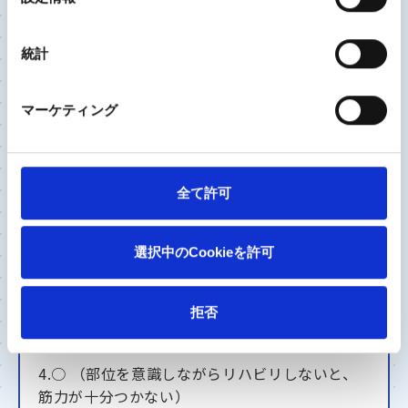
択
第4問 運動療法には、患者本人の意識も大切
統計
第5問 人工膝関節は、多くの場合15年以上機能
する
マーケティング
答え
1.○ （長時間高いヒールを履くと、ひざに大き
な負担がかかる）
全て許可
2.× （階段では、ひざに体重の4倍もの負荷がか
選択中のCookieを許可
かっている）
3.× （関係性は不明。骨が強くても変形は生じ
拒否
る）
4.○ （部位を意識しながらリハビリしないと、
筋力が十分つかない）