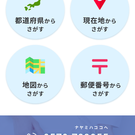
ナヤミハココヘ