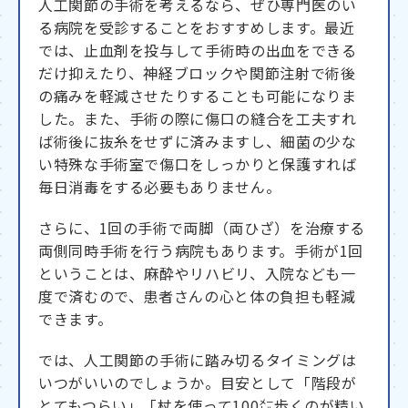
人工関節の手術を考えるなら、ぜひ専門医のい
る病院を受診することをおすすめします。最近
では、止血剤を投与して手術時の出血をできる
だけ抑えたり、神経ブロックや関節注射で術後
の痛みを軽減させたりすることも可能になりま
した。また、手術の際に傷口の縫合を工夫すれ
ば術後に抜糸をせずに済みますし、細菌の少な
い特殊な手術室で傷口をしっかりと保護すれば
毎日消毒をする必要もありません。
さらに、1回の手術で両脚（両ひざ）を治療する
両側同時手術を行う病院もあります。手術が1回
ということは、麻酔やリハビリ、入院なども一
度で済むので、患者さんの心と体の負担も軽減
できます。
では、人工関節の手術に踏み切るタイミングは
いつがいいのでしょうか。目安として「階段が
とてもつらい」「杖を使って100㍍歩くのが精い