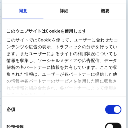
それってウソ？ホント？ひざの健康 ○
×クイズ
同意
詳細
概要
このウェブサイトはCookieを使用します
このサイトではCookieを使って、ユーザーに合わせたコ
ンテンツや広告の表示、トラフィックの分析を行ってい
ます。またユーザーによるサイトの利用状況についても
情報を収集し、ソーシャルメディアや広告配信、データ
解析の各パートナーに情報を共有しています。ここで収
集された情報は、ユーザーが各パートナーに提供した他
の情報や各パートナーのサービスを使用した際に収集さ
第1問 ハイヒールは、変形性膝関節症に悪影響だ
れた情報と組み合わされ、各パートナーによって使用さ
れることがあります。
第2問 階段の上り下りは、ひざの負担にはならな
い
同
必須
意
第3問 変形性膝関節症と骨粗鬆症は関係がある
の
選
設定情報