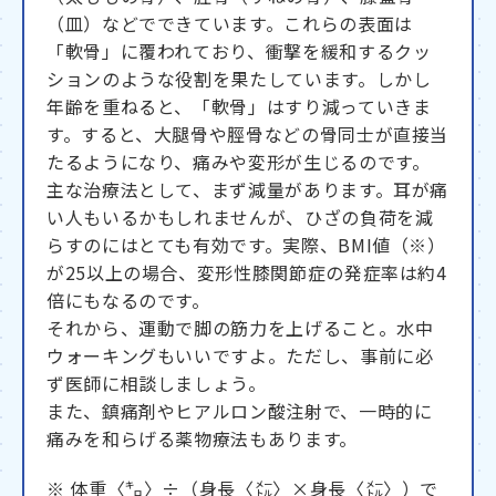
（皿）などでできています。これらの表面は
「軟骨」に覆われており、衝撃を緩和するクッ
ションのような役割を果たしています。しかし
年齢を重ねると、「軟骨」はすり減っていきま
す。すると、大腿骨や脛骨などの骨同士が直接当
たるようになり、痛みや変形が生じるのです。
主な治療法として、まず減量があります。耳が痛
い人もいるかもしれませんが、ひざの負荷を減
らすのにはとても有効です。実際、BMI値（※）
が25以上の場合、変形性膝関節症の発症率は約4
倍にもなるのです。
それから、運動で脚の筋力を上げること。水中
ウォーキングもいいですよ。ただし、事前に必
ず医師に相談しましょう。
また、鎮痛剤やヒアルロン酸注射で、一時的に
痛みを和らげる薬物療法もあります。
※ 体重〈㌔〉÷（身長〈㍍〉×身長〈㍍〉）で