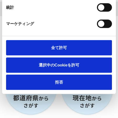
統計
ホーム
専門インタビュー
足の記事一覧
マーケティング
相談できる病院をさがす
日本全国から、お近くの整形外科施設を検索することがで
全て許可
きます。
選択中のCookieを許可
拒否