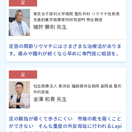
足
東京女子医科大学病院 整形外科 リウマチ性疾患
先進的集学医療寄附研究部門 特任教授
猪狩 勝則 先生
足首の関節リウマチにはさまざまな治療法がありま
す。痛みや腫れが続くなら早めに専門医に相談を。
足
社会医療法人 青洲会 福岡青洲会病院 副院長 整形
外科部長
金澤 和貴 先生
足の親指が痛くて歩きにくい 市販の靴を履くこと
ができない そんな重度の外反母趾に行われるLapi