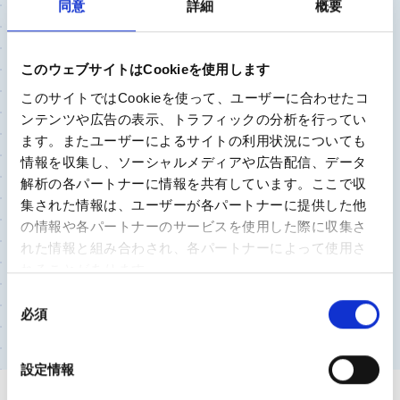
同意
詳細
概要
足首の痛みは変形性足関節症の可能性も 放置せず
に早めの受診を
このウェブサイトはCookieを使用します
このサイトではCookieを使って、ユーザーに合わせたコ
足
ンテンツや広告の表示、トラフィックの分析を行ってい
京都下鴨病院 整形外科
ます。またユーザーによるサイトの利用状況についても
下園 由泰 先生
情報を収集し、ソーシャルメディアや広告配信、データ
解析の各パートナーに情報を共有しています。ここで収
集された情報は、ユーザーが各パートナーに提供した他
の情報や各パートナーのサービスを使用した際に収集さ
外反母趾の患者数は少しずつ増加しています 足の
れた情報と組み合わされ、各パートナーによって使用さ
形に変化があれば整形外科へ相談しましょう
れることがあります。
同
必須
意
もっと見る
の
選
設定情報
択