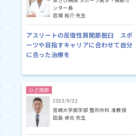
あさひ病院 スポーツ医学・関節セ
ンター長
岩堀 裕介 先生
アスリートの反復性肩関節脱臼 スポ
ーツや目指すキャリアに合わせて自分
に合った治療を
ひざ関節
2023/9/22
宮崎大学医学部 整形外科 准教授
田島 卓也 先生