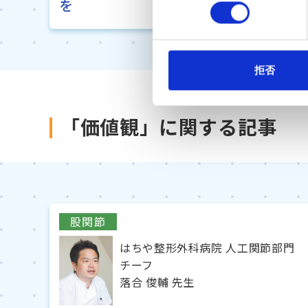
を
の
選
択
拒否
「価値観」に関する記事
股関節
はちや整形外科病院 人工関節部門
チーフ
落合 俊輔 先生