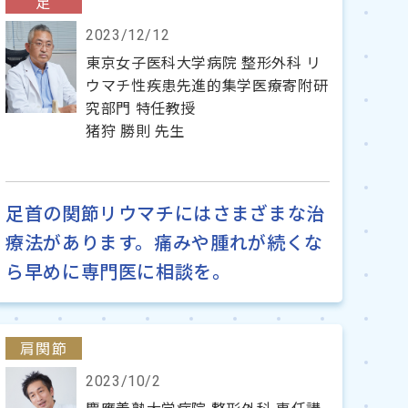
足
2023/12/12
東京女子医科大学病院 整形外科 リ
ウマチ性疾患先進的集学医療寄附研
究部門 特任教授
猪狩 勝則 先生
足首の関節リウマチにはさまざまな治
療法があります。痛みや腫れが続くな
ら早めに専門医に相談を。
肩関節
2023/10/2