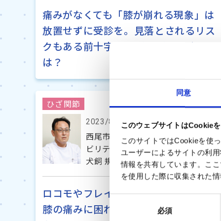
痛みがなくても「膝が崩れる現象」は
放置せずに受診を。見落とされるリス
クもある前十字靭帯（ACL）断裂と
は？
同意
ひざ関節
2023/8/18
このウェブサイトはCookie
西尾市民病院 整形外科部長 兼 リハ
このサイトではCookie
ビリテーション科部長
ユーザーによるサイトの利用
犬飼 規夫 先生
情報を共有しています。ここ
を使用した際に収集された情
ロコモやフレイルを予防するためにも
同
膝の痛みに困れば早めに専門医に相談
必須
意