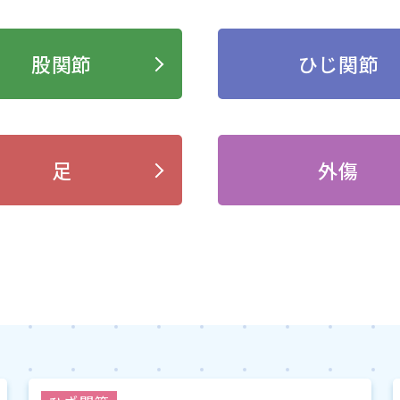
股関節
ひじ関節
足
外傷