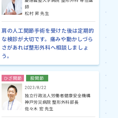
慶應義塾大学病院 整形外科 専任講
師
松村 昇 先生
肩の人工関節手術を受けた後は定期的
な検診が大切です。痛みや動かしづら
さがあれば整形外科へ相談しましょ
う。
ひざ関節
股関節
2023/8/22
独立行政法人労働者健康安全機構
神戸労災病院 整形外科部長
佐々木 宏 先生