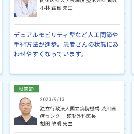
防衛医科大学校病院 整形外科 助教
小林 紘樹 先生
デュアルモビリティ型など人工関節や
手術方法が進歩。患者さんの状態にあ
わせやすくなっています。
股関節
2023/9/13
独立行政法人国立病院機構 渋川医
療センター 整形外科医長
割田 敏朗 先生