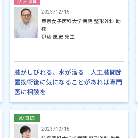
ひざ関節
2023/12/15
東京女子医科大学病院 整形外科 助
教
伊藤 匡史 先生
膝がしびれる、水が溜る 人工膝関節
置換術後に気になることがあれば専門
医に相談を
股関節
2023/10/16