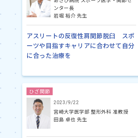
あさひ病院 スポーツ医学・関節セ
ンター長
岩堀 裕介 先生
アスリートの反復性肩関節脱臼 スポ
ーツや目指すキャリアに合わせて自分
に合った治療を
ひざ関節
2023/9/22
宮崎大学医学部 整形外科 准教授
田島 卓也 先生