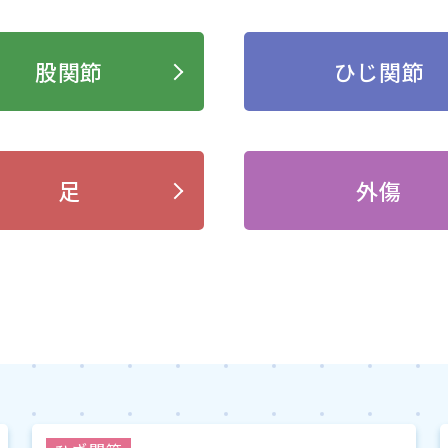
股関節
ひじ関節
足
外傷