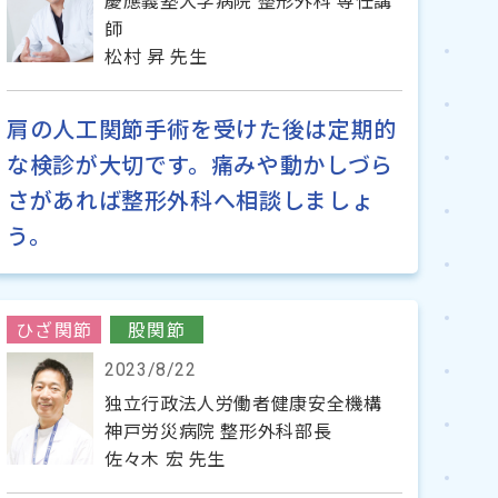
慶應義塾大学病院 整形外科 専任講
師
松村 昇 先生
肩の人工関節手術を受けた後は定期的
な検診が大切です。痛みや動かしづら
さがあれば整形外科へ相談しましょ
う。
ひざ関節
股関節
2023/8/22
独立行政法人労働者健康安全機構
神戸労災病院 整形外科部長
佐々木 宏 先生