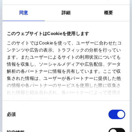
ひざ関節
同意
詳細
概要
2023/9/22
宮崎大学医学部 整形外科 准教授
田島 卓也 先生
このウェブサイトはCookieを使用します
このサイトではCookieを使って、ユーザーに合わせたコ
痛みがなくても「膝が崩れる現象」は放置せずに受
ンテンツや広告の表示、トラフィックの分析を行ってい
診を。見落とされるリスクもある前十字靭帯（AC
ます。またユーザーによるサイトの利用状況についても
L）断裂とは？
情報を収集し、ソーシャルメディアや広告配信、データ
解析の各パートナーに情報を共有しています。ここで収
集された情報は、ユーザーが各パートナーに提供した他
股関節
の情報や各パートナーのサービスを使用した際に収集さ
れた情報と組み合わされ、各パートナーによって使用さ
2023/9/13
れることがあります。
独立行政法人国立病院機構 渋川医療センター 整
形外科医長
同
割田 敏朗 先生
必須
意
の
股関節の痛み 我慢しないで 早期の受診で納得の
選