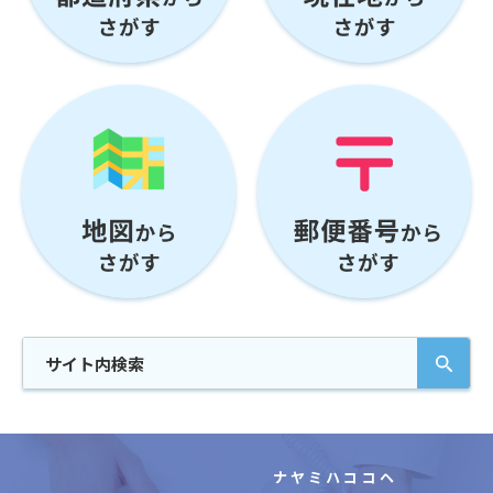
ナヤミハココヘ