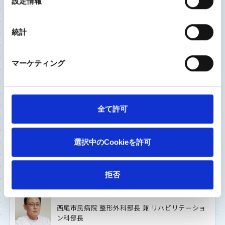
設定情報
いく治療を
択
統計
ひざ関節
股関節
2023/8/22
マーケティング
独立行政法人労働者健康安全機構 神戸労災病院
整形外科部長
佐々木 宏 先生
全て許可
金属アレルギーがあるから、歳だからと諦めていま
せんか? 膝や股関節に痛みがあれば専門医に相談
を
選択中のCookieを許可
拒否
ひざ関節
2023/8/18
西尾市民病院 整形外科部長 兼 リハビリテーショ
ン科部長