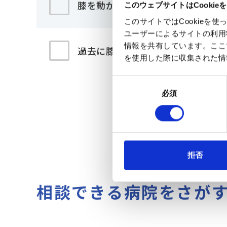
膝を動かすとギシギシ音がする
このウェブサイトはCookie
このサイトではCookie
ユーザーによるサイトの利用
情報を共有しています。ここ
過去に膝の怪我で医者にかかった
を使用した際に収集された情
同
必須
意
の
選
択
拒否
相談できる病院をさが