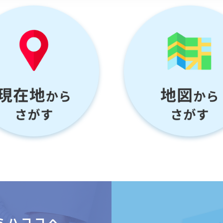
ミハココヘ