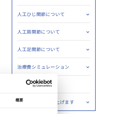
人工ひじ関節について
人工肩関節について
人工足関節について
治療費シミュレーション
人工関節コラム
概要
パンフレット差し上げます