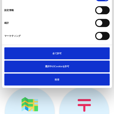
相談できる病院をさがす
の
設定情報
選
日本全国から、お近くの整形外科施設を検索することがで
択
きます。
統計
マーケティング
全て許可
選択中のCookieを許可
拒否