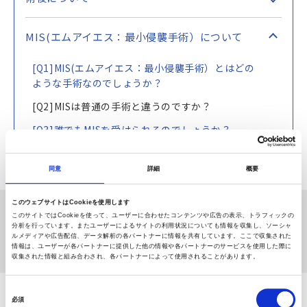
MIS(エムアイエス：最小侵襲手術）について
[Q1]MIS(エムアイエス：最小侵襲手術）とはどの
ような手術なのでしょうか？
[Q2]MISは普通の手術と違うのですか？
[Q3]誰でもMISを受けられるのでしょうか？
同意
詳細
概要
このウェブサイトはCookieを使用します
ホーム
関節お悩みQ&A
このサイトではCookieを使って、ユーザーに合わせたコンテンツや広告の表示、トラフィックの
分析を行っています。またユーザーによるサイトの利用状況についても情報を収集し、ソーシャ
MIS(エムアイエス：最小侵襲手術）について
ルメディアや広告配信、データ解析の各パートナーに情報を共有しています。ここで収集された
情報は、ユーザーが各パートナーに提供した他の情報や各パートナーのサービスを使用した際に
［Q2］MISは普通の手術と違うのですか？
収集された情報と組み合わされ、各パートナーによって使用されることがあります。
同
必須
意