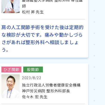
慶應義塾大学病院 整形外科 専任講
師
松村 昇 先生
肩の人工関節手術を受けた後は定期的
な検診が大切です。痛みや動かしづら
さがあれば整形外科へ相談しましょ
う。
ひざ関節
股関節
2023/8/22
独立行政法人労働者健康安全機構
神戸労災病院 整形外科部長
佐々木 宏 先生