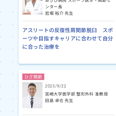
あさひ病院 スポーツ医学・関節セ
ンター長
岩堀 裕介 先生
アスリートの反復性肩関節脱臼 スポ
ーツや目指すキャリアに合わせて自分
に合った治療を
ひざ関節
2023/9/22
宮崎大学医学部 整形外科 准教授
田島 卓也 先生