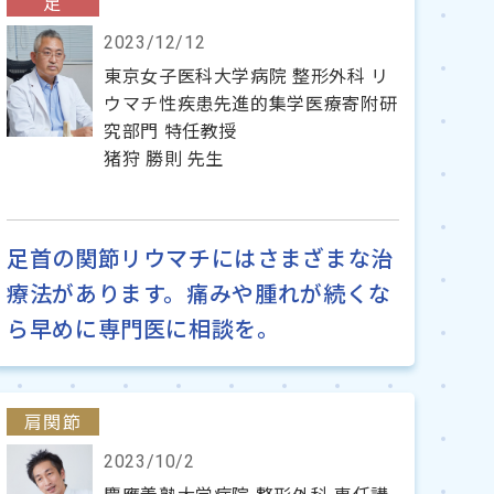
足
2023/12/12
東京女子医科大学病院 整形外科 リ
ウマチ性疾患先進的集学医療寄附研
究部門 特任教授
猪狩 勝則 先生
足首の関節リウマチにはさまざまな治
療法があります。痛みや腫れが続くな
ら早めに専門医に相談を。
肩関節
2023/10/2