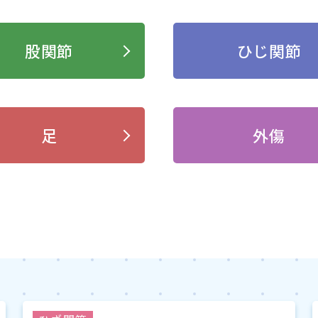
股関節
ひじ関節
足
外傷