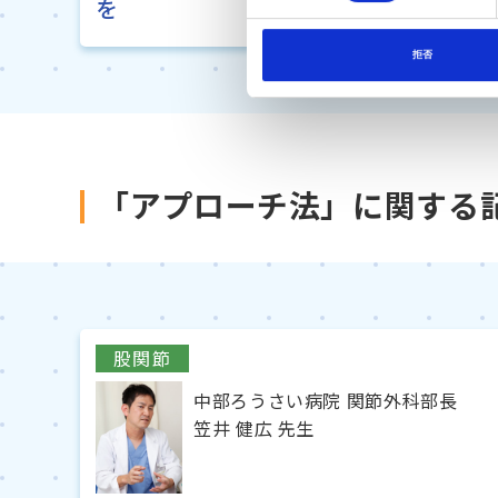
を
選
択
拒否
「アプローチ法」に関する
股関節
中部ろうさい病院 関節外科部長
笠井 健広 先生