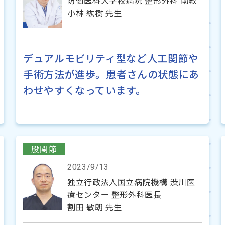
防衛医科大学校病院 整形外科 助教
小林 紘樹 先生
デュアルモビリティ型など人工関節や
手術方法が進歩。患者さんの状態にあ
わせやすくなっています。
股関節
2023/9/13
独立行政法人国立病院機構 渋川医
療センター 整形外科医長
割田 敏朗 先生