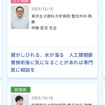
ひざ関節
2023/12/15
東京女子医科大学病院 整形外科 助
教
伊藤 匡史 先生
膝がしびれる、水が溜る 人工膝関節
置換術後に気になることがあれば専門
医に相談を
股関節
2023/10/16