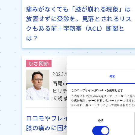
痛みがなくても「膝が崩れる現象」は
放置せずに受診を。見落とされるリス
クもある前十字靭帯（ACL）断裂と
は？
ひざ関節
2023/8/18
同意
西尾市民病院 整形外科部長 兼 リハ
ビリテーション科部長
このウェブサイトはCookieを使用します
犬飼 規夫 先生
このサイトではCookieを使って、ユーザー
や広告配信、データ解析の各パートナーに情報を
合わされ、各パートナーによって使用されること
ロコモやフレイルを予防するためにも
同
必須
意
膝の痛みに困れば早めに専門医に相談
の