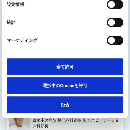
選
いく治療を
設定情報
択
統計
ひざ関節
股関節
2023/8/22
マーケティング
独立行政法人労働者健康安全機構 神戸労災病院
整形外科部長
佐々木 宏 先生
全て許可
金属アレルギーがあるから、歳だからと諦めていま
せんか? 膝や股関節に痛みがあれば専門医に相談
を
選択中のCookieを許可
ひざ関節
拒否
2023/8/18
西尾市民病院 整形外科部長 兼 リハビリテーショ
ン科部長