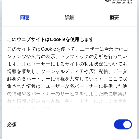
ひざ関節
2023/9/22
同意
詳細
概要
宮崎大学医学部 整形外科 准教授
田島 卓也 先生
このウェブサイトはCookieを使用します
このサイトではCookieを使って、ユーザーに合わせたコ
痛みがなくても「膝が崩れる現象」は放置せずに受
ンテンツや広告の表示、トラフィックの分析を行ってい
診を。見落とされるリスクもある前十字靭帯（AC
ます。またユーザーによるサイトの利用状況についても
L）断裂とは？
情報を収集し、ソーシャルメディアや広告配信、データ
解析の各パートナーに情報を共有しています。ここで収
集された情報は、ユーザーが各パートナーに提供した他
股関節
の情報や各パートナーのサービスを使用した際に収集さ
2023/9/13
れた情報と組み合わされ、各パートナーによって使用さ
独立行政法人国立病院機構 渋川医療センター 整
れることがあります。
形外科医長
同
割田 敏朗 先生
必須
意
の
股関節の痛み 我慢しないで 早期の受診で納得の